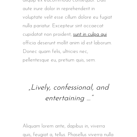
aliquip ex eacommodo consequat. Duis
aute irure dolor in reprehenderit in
voluptate velit esse cillum dolore eu fugiat
nulla pariatur. Excepteur sint occaecat
cupidatat non proident,
sunt in culpa qui
officia deserunt mollit anim id est laborum.
Donec quam felis, ultricies nec,
pellentesque eu, pretium quis, sem.
„Lively, confessional, and
entertaining …“
Aliquam lorem ante, dapibus in, viverra
quis, feugiat a, tellus. Phasellus viverra nulla